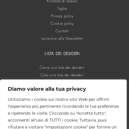
Richiesta di recesso
Taglie
Privacy policy
Cookie policy
Contatti
Iscrizione alla Newsletter
LISTA DEI DESIDERI
Cerca una lista dei desideri
Crea una lista dei desideri
Diamo valore alla tua privacy
SOCIAL
Utilizziamo i cookie sul nostro sito Web per offrirti
l'esperienza più pertinente ricordando le tue preferenze
e ripetendo le visite. Cliccando su "Accetta tutto",
acconsenti all'uso di TUTTI i cookie. Tuttavia, puoi
rifiutare e visitare "Impostazioni cookie" per fornire un