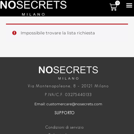
0
Impossibile trovare la lista richiesta
Via Montenapoleone, 8 – 20121 Milano
P.IVA/C.F. 03275440133
Email: customercare@nosecrets.com
SUPPORTO
Condizioni di servizio