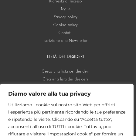
Richiesta di recesso
Taglie
Privacy policy
Cookie policy
Contatti
Iscrizione alla Newsletter
LISTA DEI DESIDERI
Cerca una lista dei desideri
Crea una lista dei desideri
Diamo valore alla tua privacy
SOCIAL
Utilizziamo i cookie sul nostro sito Web per offrirti
l'esperienza più pertinente ricordando le tue preferenze
e ripetendo le visite. Cliccando su "Accetta tutto",
acconsenti all'uso di TUTTI i cookie. Tuttavia, puoi
rifiutare e visitare "Impostazioni cookie" per fornire un