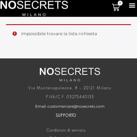
0
Impossibile trovare la lista richiesta
Via Montenapoleone, 8 – 20121 Milano
P.IVA/C.F. 03275440133
Email: customercare@nosecrets.com
SUPPORTO
Condizioni di servizio