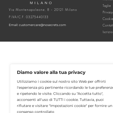
Taglie
Via Montenapoleone, 8 – 20121 Milano
Privacy
P.IVA/C.F. 03275440133
Cookie
Email: customercare@nosecrets.com
Contat
Iscrizi
Diamo valore alla tua privacy
Utilizziamo i cookie sul nostro sito Web per offrirti
l'esperienza più pertinente ricordando le tue preferenz
e ripetendo le visite. Cliccando su "Accetta tutto",
acconsenti all'uso di TUTTI i cookie. Tuttavia, puoi
rifiutare e visitare "Impostazioni cookie" per fornire un
consenso controllato