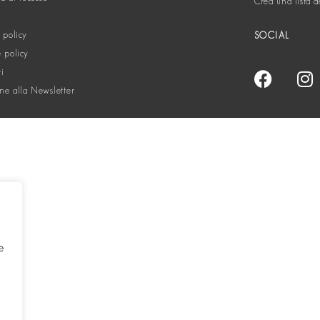
Crea una lista d
 policy
SOCIAL
 policy
ti
one alla Newsletter
e