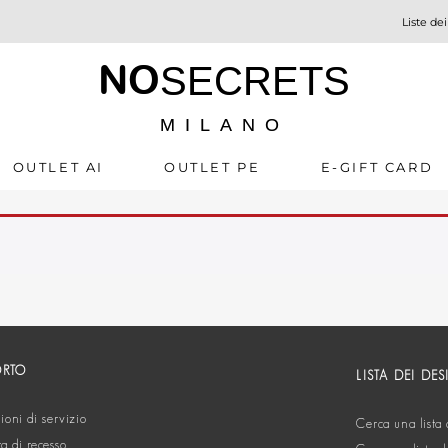
Liste dei
NO
SECRETS
MILANO
OUTLET AI
OUTLET PE
E-GIFT CARD
ORTO
LISTA DEI DES
oni di servizio
Cerca una lista 
ta di recesso