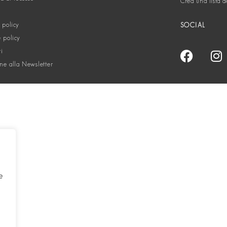
Crea una lista d
 policy
SOCIAL
 policy
ti
one alla Newsletter
e