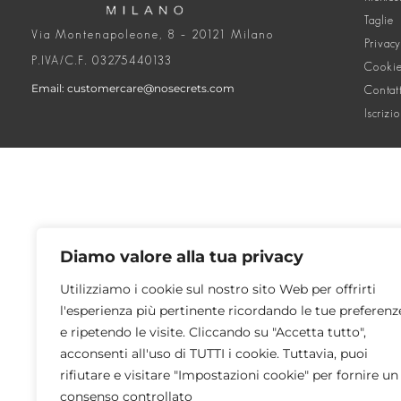
Taglie
Via Montenapoleone, 8 – 20121 Milano
Privacy
P.IVA/C.F. 03275440133
Cookie
Email: customercare@nosecrets.com
Contat
Iscrizi
Diamo valore alla tua privacy
Utilizziamo i cookie sul nostro sito Web per offrirti
l'esperienza più pertinente ricordando le tue preferenz
e ripetendo le visite. Cliccando su "Accetta tutto",
acconsenti all'uso di TUTTI i cookie. Tuttavia, puoi
rifiutare e visitare "Impostazioni cookie" per fornire un
consenso controllato