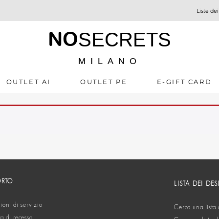
Liste dei
NO
SECRETS
MILANO
OUTLET AI
OUTLET PE
E-GIFT CARD
ORTO
LISTA DEI DES
oni di servizio
Cerca una lista 
ta di recesso