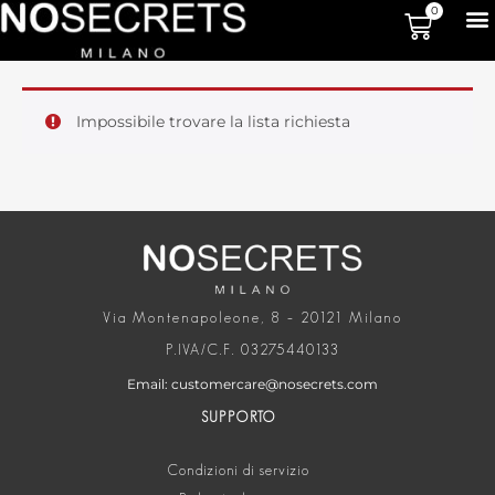
0
Impossibile trovare la lista richiesta
Via Montenapoleone, 8 – 20121 Milano
P.IVA/C.F. 03275440133
Email: customercare@nosecrets.com
SUPPORTO
Condizioni di servizio