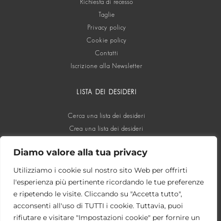
Richiesta di recesso
Taglie
Privacy policy
Cookie policy
Contatti
Iscrizione alla Newsletter
LISTA DEI DESIDERI
Cerca una lista dei desideri
Crea una lista dei desideri
Diamo valore alla tua privacy
SOCIAL
Utilizziamo i cookie sul nostro sito Web per offrirti
l'esperienza più pertinente ricordando le tue preferenze
e ripetendo le visite. Cliccando su "Accetta tutto",
acconsenti all'uso di TUTTI i cookie. Tuttavia, puoi
rifiutare e visitare "Impostazioni cookie" per fornire un