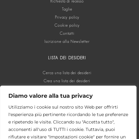
Richiesta di recesso
Taglie
Privacy policy
Cookie policy
Contatti
Iscrizione alla Newsletter
LISTA DEI DESIDERI
Cerca una lista dei desideri
Crea una lista dei desideri
Diamo valore alla tua privacy
SOCIAL
Utilizziamo i cookie sul nostro sito Web per offrirti
l'esperienza più pertinente ricordando le tue preferenze
e ripetendo le visite. Cliccando su "Accetta tutto",
acconsenti all'uso di TUTTI i cookie. Tuttavia, puoi
rifiutare e visitare "Impostazioni cookie" per fornire un