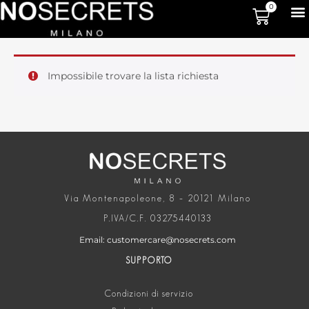
0
Impossibile trovare la lista richiesta
Via Montenapoleone, 8 – 20121 Milano
P.IVA/C.F. 03275440133
Email: customercare@nosecrets.com
SUPPORTO
Condizioni di servizio