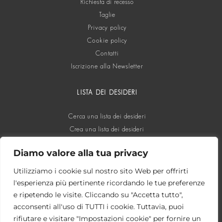
Richiesta di recesso
Taglie
Privacy policy
Cookie policy
Contatti
Iscrizione alla Newsletter
LISTA DEI DESIDERI
Cerca una lista dei desideri
Crea una lista dei desideri
Diamo valore alla tua privacy
SOCIAL
Utilizziamo i cookie sul nostro sito Web per offrirti
l'esperienza più pertinente ricordando le tue preferenze
e ripetendo le visite. Cliccando su "Accetta tutto",
acconsenti all'uso di TUTTI i cookie. Tuttavia, puoi
rifiutare e visitare "Impostazioni cookie" per fornire un