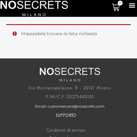
0
Impossibile trovare la lista richiesta
Via Montenapoleone, 8 – 20121 Milano
P.IVA/C.F. 03275440133
Email: customercare@nosecrets.com
SUPPORTO
Condizioni di servizio