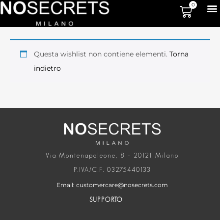
0
Questa wishlist non contiene elementi.
Torna
indietro
Via Montenapoleone, 8 – 20121 Milano
P.IVA/C.F. 03275440133
Email: customercare@nosecrets.com
SUPPORTO