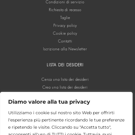
Condizioni di servizio
Richiesta di recesso
Taglie
Privacy policy
Cookie policy
Contatti
Iscrizione alla Newsletter
LISTA DEI DESIDERI
Cerca una lista dei desideri
Crea una lista dei desideri
Diamo valore alla tua privacy
SOCIAL
Utilizziamo i cookie sul nostro sito Web per offrirti
l'esperienza più pertinente ricordando le tue preferenze
e ripetendo le visite. Cliccando su "Accetta tutto",
acconsenti all'uso di TUTTI i cookie. Tuttavia, puoi