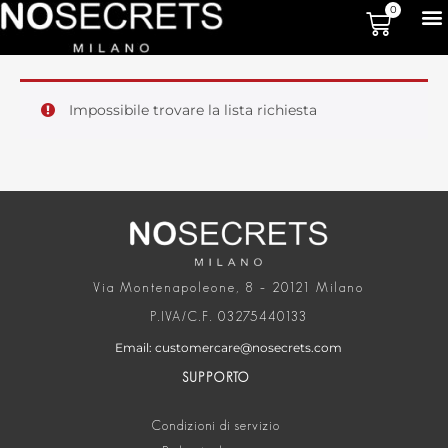
0
Impossibile trovare la lista richiesta
Via Montenapoleone, 8 – 20121 Milano
P.IVA/C.F. 03275440133
Email: customercare@nosecrets.com
SUPPORTO
Condizioni di servizio