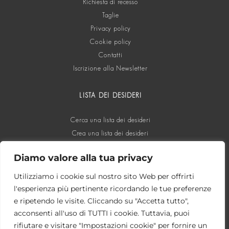
Richiesta di recesso
Taglie
Privacy policy
Cookie policy
Contatti
Iscrizione alla Newsletter
LISTA DEI DESIDERI
Cerca una lista dei desideri
Crea una lista dei desideri
Diamo valore alla tua privacy
SOCIAL
Utilizziamo i cookie sul nostro sito Web per offrirti
l'esperienza più pertinente ricordando le tue preferenze
e ripetendo le visite. Cliccando su "Accetta tutto",
acconsenti all'uso di TUTTI i cookie. Tuttavia, puoi
rifiutare e visitare "Impostazioni cookie" per fornire un