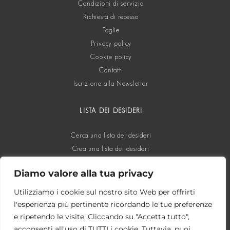
Condizioni di servizio
Richiesta di recesso
Taglie
Privacy policy
Cookie policy
Contatti
Iscrizione alla Newsletter
LISTA DEI DESIDERI
Cerca una lista dei desideri
Crea una lista dei desideri
Diamo valore alla tua privacy
SOCIAL
Utilizziamo i cookie sul nostro sito Web per offrirti
l'esperienza più pertinente ricordando le tue preferenze
e ripetendo le visite. Cliccando su "Accetta tutto",
acconsenti all'uso di TUTTI i cookie. Tuttavia, puoi