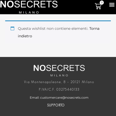
0
Questa wishlist non contiene elementi.
Torna
indietro
Via Montenapoleone, 8 – 20121 Milano
P.IVA/C.F. 03275440133
Email: customercare@nosecrets.com
SUPPORTO