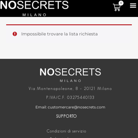
0
Impossibile trovare la lista richiesta
Via Montenapoleone, 8 – 20121 Milano
P.IVA/C.F. 03275440133
Email: customercare@nosecrets.com
SUPPORTO
Condizioni di servizio