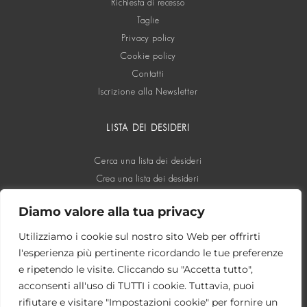
Richiesta di recesso
Taglie
Privacy policy
Cookie policy
Contatti
Iscrizione alla Newsletter
LISTA DEI DESIDERI
Cerca una lista dei desideri
Crea una lista dei desideri
Diamo valore alla tua privacy
SOCIAL
Utilizziamo i cookie sul nostro sito Web per offrirti
l'esperienza più pertinente ricordando le tue preferenze
e ripetendo le visite. Cliccando su "Accetta tutto",
acconsenti all'uso di TUTTI i cookie. Tuttavia, puoi
rifiutare e visitare "Impostazioni cookie" per fornire un