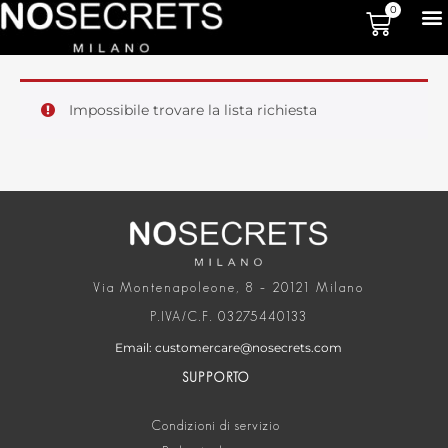
0
Impossibile trovare la lista richiesta
Via Montenapoleone, 8 – 20121 Milano
P.IVA/C.F. 03275440133
Email: customercare@nosecrets.com
SUPPORTO
Condizioni di servizio