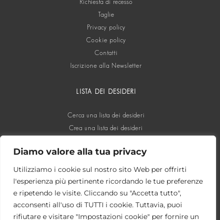
Richiesta di recesso
Taglie
Privacy policy
Cookie policy
Contatti
Iscrizione alla Newsletter
LISTA DEI DESIDERI
Cerca una lista dei desideri
Crea una lista dei desideri
Diamo valore alla tua privacy
SOCIAL
Utilizziamo i cookie sul nostro sito Web per offrirti
l'esperienza più pertinente ricordando le tue preferenze
e ripetendo le visite. Cliccando su "Accetta tutto",
acconsenti all'uso di TUTTI i cookie. Tuttavia, puoi
rifiutare e visitare "Impostazioni cookie" per fornire un