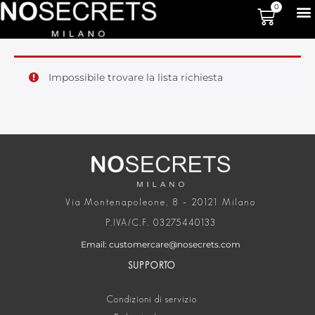
0
Impossibile trovare la lista richiesta
Via Montenapoleone, 8 – 20121 Milano
P.IVA/C.F. 03275440133
Email: customercare@nosecrets.com
SUPPORTO
Condizioni di servizio