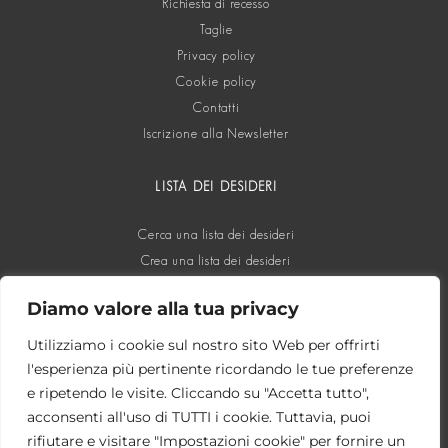
Richiesta di recesso
Taglie
Privacy policy
Cookie policy
Contatti
Iscrizione alla Newsletter
LISTA DEI DESIDERI
Cerca una lista dei desideri
Crea una lista dei desideri
Diamo valore alla tua privacy
SOCIAL
Utilizziamo i cookie sul nostro sito Web per offrirti
l'esperienza più pertinente ricordando le tue preferenze
e ripetendo le visite. Cliccando su "Accetta tutto",
acconsenti all'uso di TUTTI i cookie. Tuttavia, puoi
rifiutare e visitare "Impostazioni cookie" per fornire un