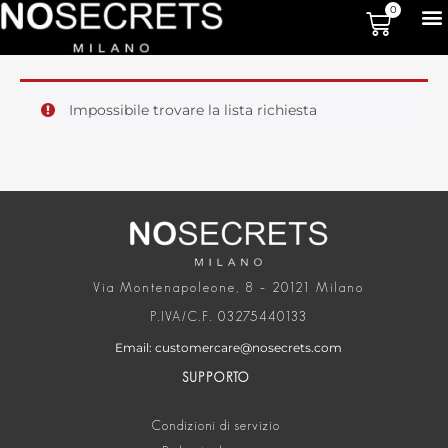
0
Impossibile trovare la lista richiesta
Via Montenapoleone, 8 – 20121 Milano
P.IVA/C.F. 03275440133
Email: customercare@nosecrets.com
SUPPORTO
Condizioni di servizio