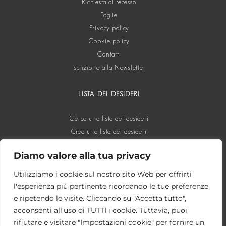
Richiesta di recesso
Taglie
Privacy policy
Cookie policy
Contatti
Iscrizione alla Newsletter
LISTA DEI DESIDERI
Cerca una lista dei desideri
Crea una lista dei desideri
Diamo valore alla tua privacy
SOCIAL
Utilizziamo i cookie sul nostro sito Web per offrirti
l'esperienza più pertinente ricordando le tue preferenze
e ripetendo le visite. Cliccando su "Accetta tutto",
acconsenti all'uso di TUTTI i cookie. Tuttavia, puoi
rifiutare e visitare "Impostazioni cookie" per fornire un