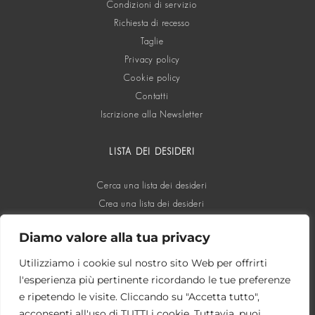
Condizioni di servizio
Richiesta di recesso
Taglie
Privacy policy
Cookie policy
Contatti
Iscrizione alla Newsletter
LISTA DEI DESIDERI
Cerca una lista dei desideri
Crea una lista dei desideri
Diamo valore alla tua privacy
SOCIAL
Utilizziamo i cookie sul nostro sito Web per offrirti
l'esperienza più pertinente ricordando le tue preferenze
e ripetendo le visite. Cliccando su "Accetta tutto",
acconsenti all'uso di TUTTI i cookie. Tuttavia, puoi