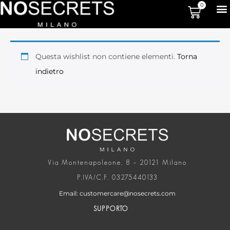
0
Questa wishlist non contiene elementi.
Torna
indietro
Via Montenapoleone, 8 – 20121 Milano
P.IVA/C.F. 03275440133
Email: customercare@nosecrets.com
SUPPORTO