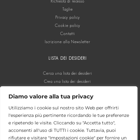
Richiesta di recesso
Taglie
Privacy policy
Cookie policy
Contatti
Iscrizione alla Newsletter
LISTA DEI DESIDERI
Cerca una lista dei desideri
Crea una lista dei desideri
Diamo valore alla tua privacy
SOCIAL
Utilizziamo i cookie sul nostro sito Web per offrirti
l'esperienza più pertinente ricordando le tue preferenze
e ripetendo le visite. Cliccando su "Accetta tutto",
acconsenti all'uso di TUTTI i cookie. Tuttavia, puoi
rifiutare e visitare "Impostazioni cookie" per fornire un