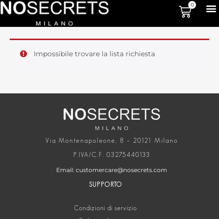
0
Impossibile trovare la lista richiesta
Via Montenapoleone, 8 – 20121 Milano
P.IVA/C.F. 03275440133
Email: customercare@nosecrets.com
SUPPORTO
Condizioni di servizio