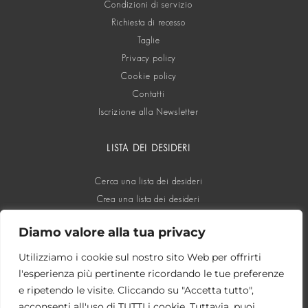
Condizioni di servizio
Richiesta di recesso
Taglie
Privacy policy
Cookie policy
Contatti
Iscrizione alla Newsletter
LISTA DEI DESIDERI
Cerca una lista dei desideri
Crea una lista dei desideri
Diamo valore alla tua privacy
SOCIAL
Utilizziamo i cookie sul nostro sito Web per offrirti
l'esperienza più pertinente ricordando le tue preferenze
e ripetendo le visite. Cliccando su "Accetta tutto",
acconsenti all'uso di TUTTI i cookie. Tuttavia, puoi