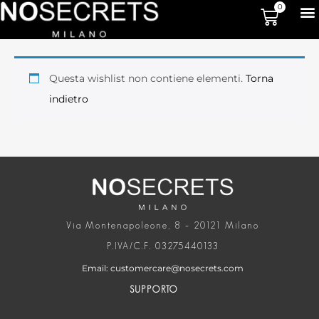
0
Questa wishlist non contiene elementi.
Torna
indietro
Via Montenapoleone, 8 – 20121 Milano
P.IVA/C.F. 03275440133
Email: customercare@nosecrets.com
SUPPORTO