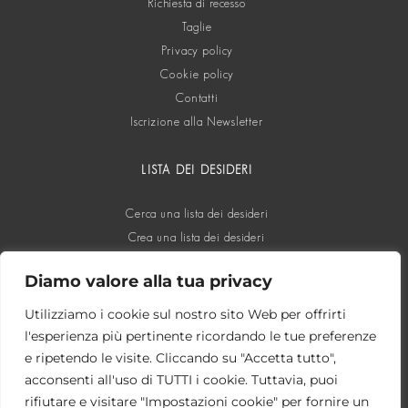
Richiesta di recesso
Taglie
Privacy policy
Cookie policy
Contatti
Iscrizione alla Newsletter
LISTA DEI DESIDERI
Cerca una lista dei desideri
Crea una lista dei desideri
Diamo valore alla tua privacy
SOCIAL
Utilizziamo i cookie sul nostro sito Web per offrirti
l'esperienza più pertinente ricordando le tue preferenze
e ripetendo le visite. Cliccando su "Accetta tutto",
acconsenti all'uso di TUTTI i cookie. Tuttavia, puoi
rifiutare e visitare "Impostazioni cookie" per fornire un