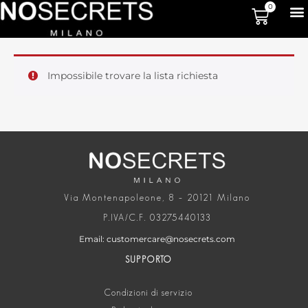
0
Impossibile trovare la lista richiesta
Via Montenapoleone, 8 – 20121 Milano
P.IVA/C.F. 03275440133
Email: customercare@nosecrets.com
SUPPORTO
Condizioni di servizio