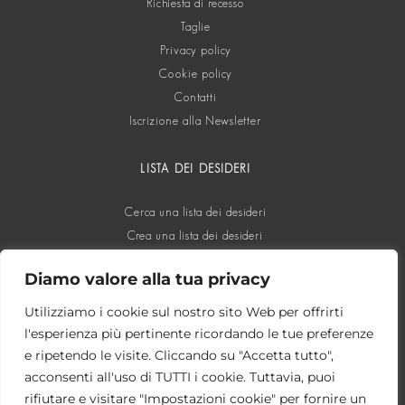
Richiesta di recesso
Taglie
Privacy policy
Cookie policy
Contatti
Iscrizione alla Newsletter
LISTA DEI DESIDERI
Cerca una lista dei desideri
Crea una lista dei desideri
Diamo valore alla tua privacy
SOCIAL
Utilizziamo i cookie sul nostro sito Web per offrirti
l'esperienza più pertinente ricordando le tue preferenze
e ripetendo le visite. Cliccando su "Accetta tutto",
acconsenti all'uso di TUTTI i cookie. Tuttavia, puoi
rifiutare e visitare "Impostazioni cookie" per fornire un