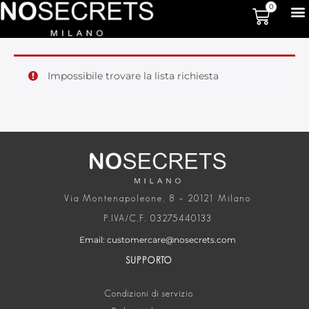
0
Impossibile trovare la lista richiesta
Via Montenapoleone, 8 – 20121 Milano
P.IVA/C.F. 03275440133
Email: customercare@nosecrets.com
SUPPORTO
Condizioni di servizio