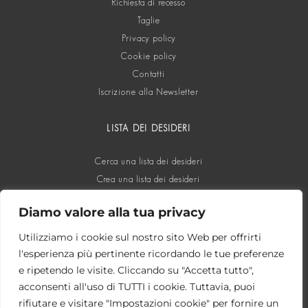
Richiesta di recesso
Taglie
Privacy policy
Cookie policy
Contatti
Iscrizione alla Newsletter
LISTA DEI DESIDERI
Cerca una lista dei desideri
Crea una lista dei desideri
Diamo valore alla tua privacy
SOCIAL
Utilizziamo i cookie sul nostro sito Web per offrirti
l'esperienza più pertinente ricordando le tue preferenze
e ripetendo le visite. Cliccando su "Accetta tutto",
acconsenti all'uso di TUTTI i cookie. Tuttavia, puoi
rifiutare e visitare "Impostazioni cookie" per fornire un