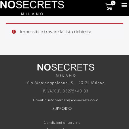
0
Impossibile trovare la lista richiesta
Via Montenapoleone, 8 – 20121 Milano
P.IVA/C.F. 03275440133
Email: customercare@nosecrets.com
SUPPORTO
Condizioni di servizio