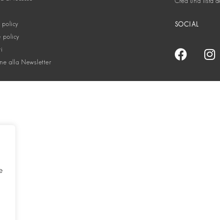
Crea una lista d
 policy
SOCIAL
 policy
ti
one alla Newsletter
e