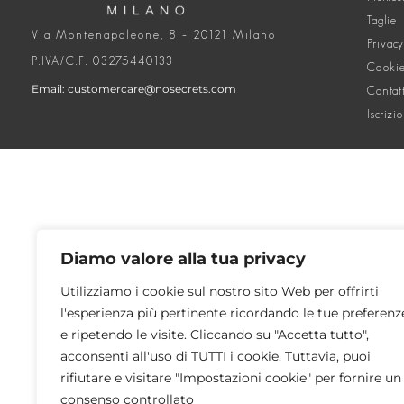
Taglie
Via Montenapoleone, 8 – 20121 Milano
Privacy
P.IVA/C.F. 03275440133
Cookie
Email: customercare@nosecrets.com
Contat
Iscrizi
Diamo valore alla tua privacy
Utilizziamo i cookie sul nostro sito Web per offrirti
l'esperienza più pertinente ricordando le tue preferenz
e ripetendo le visite. Cliccando su "Accetta tutto",
acconsenti all'uso di TUTTI i cookie. Tuttavia, puoi
rifiutare e visitare "Impostazioni cookie" per fornire un
consenso controllato