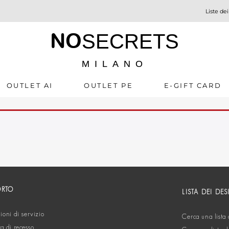
Liste dei
NO
SECRETS
MILANO
OUTLET AI
OUTLET PE
E-GIFT CARD
ORTO
LISTA DEI DES
oni di servizio
Cerca una lista 
ta di recesso