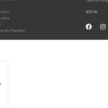
Crea una lista d
 policy
SOCIAL
 policy
ti
one alla Newsletter
e