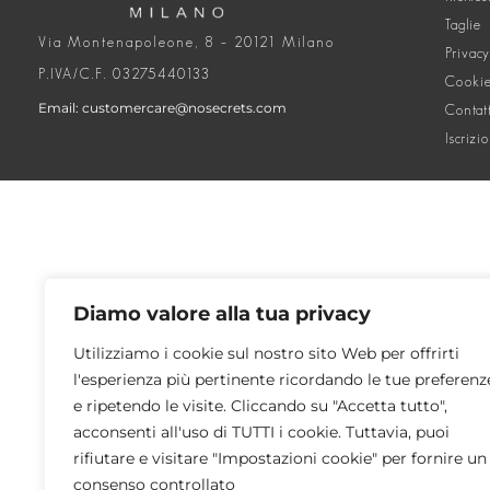
Taglie
Via Montenapoleone, 8 – 20121 Milano
Privacy
P.IVA/C.F. 03275440133
Cookie
Email: customercare@nosecrets.com
Contat
Iscrizi
Diamo valore alla tua privacy
Utilizziamo i cookie sul nostro sito Web per offrirti
l'esperienza più pertinente ricordando le tue preferenz
e ripetendo le visite. Cliccando su "Accetta tutto",
acconsenti all'uso di TUTTI i cookie. Tuttavia, puoi
rifiutare e visitare "Impostazioni cookie" per fornire un
consenso controllato