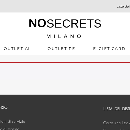
Liste dei
NO
SECRETS
MILANO
OUTLET AI
OUTLET PE
E-GIFT CARD
ORTO
LISTA DEI DES
oni di servizio
Cerca una lista 
ta di recesso