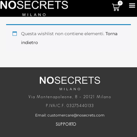
0
Questa wishlist non contiene elementi.
Torna
indietro
Via Montenapoleone, 8 – 20121 Milano
P.IVA/C.F. 03275440133
Email: customercare@nosecrets.com
SUPPORTO