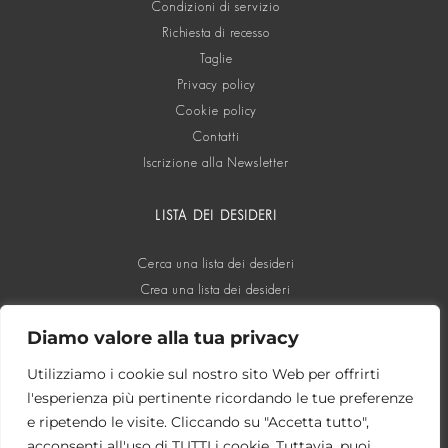
Condizioni di servizio
Richiesta di recesso
Taglie
Privacy policy
Cookie policy
Contatti
Iscrizione alla Newsletter
LISTA DEI DESIDERI
Cerca una lista dei desideri
Crea una lista dei desideri
Diamo valore alla tua privacy
SOCIAL
Utilizziamo i cookie sul nostro sito Web per offrirti
l'esperienza più pertinente ricordando le tue preferenze
e ripetendo le visite. Cliccando su "Accetta tutto",
acconsenti all'uso di TUTTI i cookie. Tuttavia, puoi