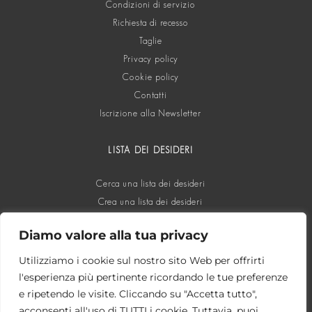
Condizioni di servizio
Richiesta di recesso
Taglie
Privacy policy
Cookie policy
Contatti
Iscrizione alla Newsletter
LISTA DEI DESIDERI
Cerca una lista dei desideri
Crea una lista dei desideri
Diamo valore alla tua privacy
SOCIAL
Utilizziamo i cookie sul nostro sito Web per offrirti
l'esperienza più pertinente ricordando le tue preferenze
e ripetendo le visite. Cliccando su "Accetta tutto",
acconsenti all'uso di TUTTI i cookie. Tuttavia, puoi