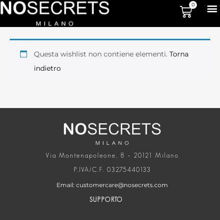
0
Questa wishlist non contiene elementi.
Torna
indietro
Via Montenapoleone, 8 – 20121 Milano
P.IVA/C.F. 03275440133
Email: customercare@nosecrets.com
SUPPORTO