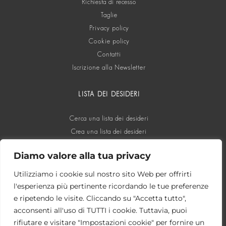
Richiesta di recesso
Taglie
Privacy policy
Cookie policy
Contatti
Iscrizione alla Newsletter
LISTA DEI DESIDERI
Cerca una lista dei desideri
Crea una lista dei desideri
Diamo valore alla tua privacy
SOCIAL
Utilizziamo i cookie sul nostro sito Web per offrirti
l'esperienza più pertinente ricordando le tue preferenze
e ripetendo le visite. Cliccando su "Accetta tutto",
acconsenti all'uso di TUTTI i cookie. Tuttavia, puoi
rifiutare e visitare "Impostazioni cookie" per fornire un