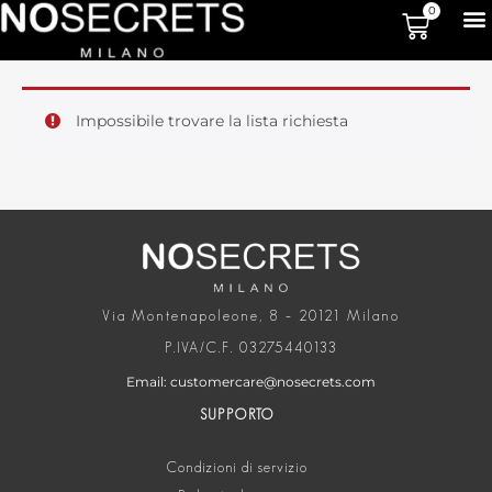
0
Impossibile trovare la lista richiesta
Via Montenapoleone, 8 – 20121 Milano
P.IVA/C.F. 03275440133
Email: customercare@nosecrets.com
SUPPORTO
Condizioni di servizio