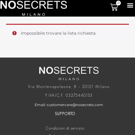
0
Impossibile trovare la lista richiesta
Via Montenapoleone, 8 – 20121 Milano
P.IVA/C.F. 03275440133
Email: customercare@nosecrets.com
SUPPORTO
Condizioni di servizio