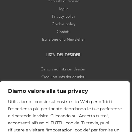
Richiesta di recesso
Taglie
Privacy policy
Cookie policy
Contatti
Iscrizione alla Newsletter
LISTA DEI DESIDERI
Cerca una lista dei desideri
Crea una lista dei desideri
Diamo valore alla tua privacy
SOCIAL
Utilizziamo i cookie sul nostro sito Web per offrirti
l'esperienza più pertinente ricordando le tue preferenze
e ripetendo le visite. Cliccando su "Accetta tutto",
acconsenti all'uso di TUTTI i cookie. Tuttavia, puoi
rifiutare e visitare "Impostazioni cookie" per fornire un