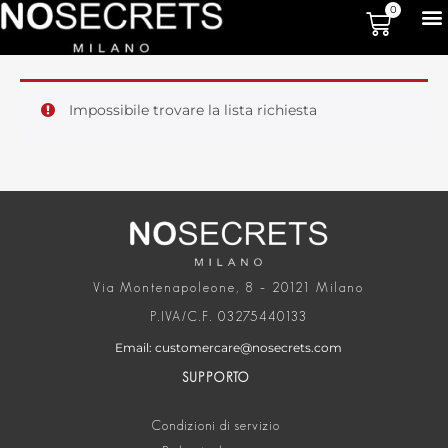
0
Impossibile trovare la lista richiesta
Via Montenapoleone, 8 – 20121 Milano
P.IVA/C.F. 03275440133
Email: customercare@nosecrets.com
SUPPORTO
Condizioni di servizio