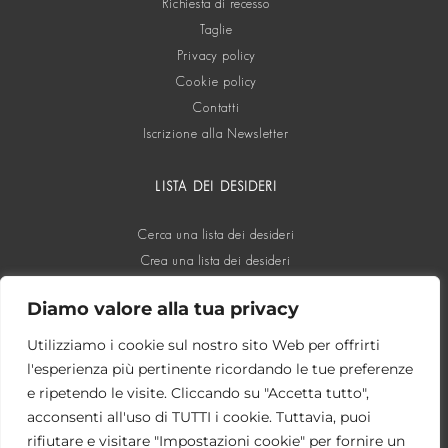
Richiesta di recesso
Taglie
Privacy policy
Cookie policy
Contatti
Iscrizione alla Newsletter
LISTA DEI DESIDERI
Cerca una lista dei desideri
Crea una lista dei desideri
Diamo valore alla tua privacy
SOCIAL
Utilizziamo i cookie sul nostro sito Web per offrirti
l'esperienza più pertinente ricordando le tue preferenze
e ripetendo le visite. Cliccando su "Accetta tutto",
acconsenti all'uso di TUTTI i cookie. Tuttavia, puoi
rifiutare e visitare "Impostazioni cookie" per fornire un