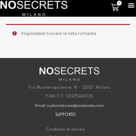
0
Impossibile trovare la lista richiesta
Via Montenapoleone, 8 – 20121 Milano
P.IVA/C.F. 03275440133
Email: customercare@nosecrets.com
SUPPORTO
Condizioni di servizio