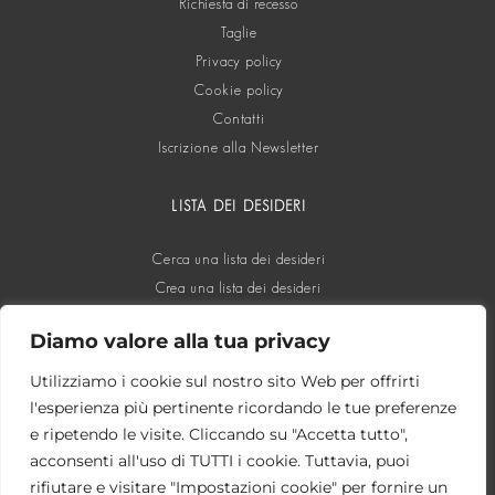
Richiesta di recesso
Taglie
Privacy policy
Cookie policy
Contatti
Iscrizione alla Newsletter
LISTA DEI DESIDERI
Cerca una lista dei desideri
Crea una lista dei desideri
Diamo valore alla tua privacy
SOCIAL
Utilizziamo i cookie sul nostro sito Web per offrirti
l'esperienza più pertinente ricordando le tue preferenze
e ripetendo le visite. Cliccando su "Accetta tutto",
acconsenti all'uso di TUTTI i cookie. Tuttavia, puoi
rifiutare e visitare "Impostazioni cookie" per fornire un