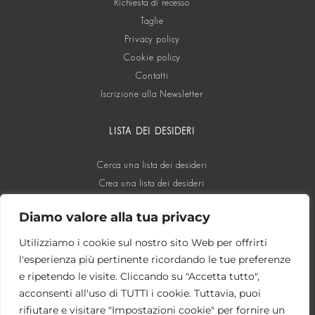
Richiesta di recesso
Taglie
Privacy policy
Cookie policy
Contatti
Iscrizione alla Newsletter
LISTA DEI DESIDERI
Cerca una lista dei desideri
Crea una lista dei desideri
Diamo valore alla tua privacy
SOCIAL
Utilizziamo i cookie sul nostro sito Web per offrirti
l'esperienza più pertinente ricordando le tue preferenze
e ripetendo le visite. Cliccando su "Accetta tutto",
acconsenti all'uso di TUTTI i cookie. Tuttavia, puoi
rifiutare e visitare "Impostazioni cookie" per fornire un