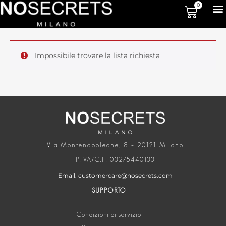
0
Impossibile trovare la lista richiesta
Via Montenapoleone, 8 – 20121 Milano
P.IVA/C.F. 03275440133
Email: customercare@nosecrets.com
SUPPORTO
Condizioni di servizio