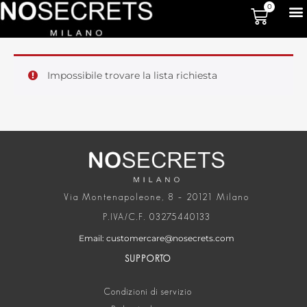
0
Impossibile trovare la lista richiesta
Via Montenapoleone, 8 – 20121 Milano
P.IVA/C.F. 03275440133
Email: customercare@nosecrets.com
SUPPORTO
Condizioni di servizio