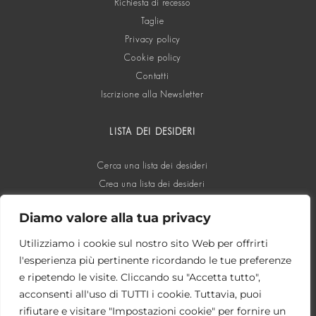
Richiesta di recesso
Taglie
Privacy policy
Cookie policy
Contatti
Iscrizione alla Newsletter
LISTA DEI DESIDERI
Cerca una lista dei desideri
Crea una lista dei desideri
Diamo valore alla tua privacy
SOCIAL
Utilizziamo i cookie sul nostro sito Web per offrirti
l'esperienza più pertinente ricordando le tue preferenze
e ripetendo le visite. Cliccando su "Accetta tutto",
acconsenti all'uso di TUTTI i cookie. Tuttavia, puoi
rifiutare e visitare "Impostazioni cookie" per fornire un