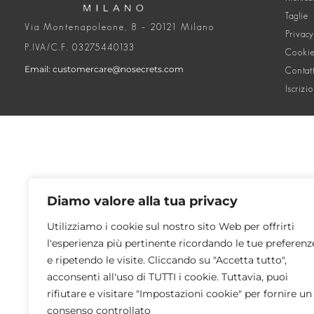
Taglie
Via Montenapoleone, 8 – 20121 Milano
Privacy
P.IVA/C.F. 03275440133
Cookie
Email: customercare@nosecrets.com
Contat
Iscrizi
Diamo valore alla tua privacy
Utilizziamo i cookie sul nostro sito Web per offrirti
l'esperienza più pertinente ricordando le tue preferenz
e ripetendo le visite. Cliccando su "Accetta tutto",
acconsenti all'uso di TUTTI i cookie. Tuttavia, puoi
rifiutare e visitare "Impostazioni cookie" per fornire un
consenso controllato