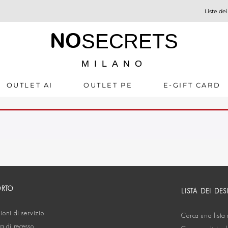
Liste dei
NO
SECRETS
MILANO
OUTLET AI
OUTLET PE
E-GIFT CARD
ORTO
LISTA DEI DES
oni di servizio
Cerca una lista 
ta di recesso