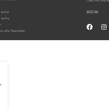
Crea una lista d
 policy
SOCIAL
 policy
ti
one alla Newsletter
e