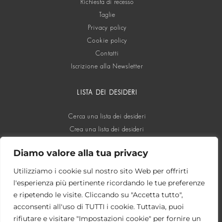
Richiesta di recesso
Taglie
Privacy policy
Cookie policy
Contatti
Iscrizione alla Newsletter
LISTA DEI DESIDERI
Cerca una lista dei desideri
Crea una lista dei desideri
Diamo valore alla tua privacy
SOCIAL
Utilizziamo i cookie sul nostro sito Web per offrirti
l'esperienza più pertinente ricordando le tue preferenze
e ripetendo le visite. Cliccando su "Accetta tutto",
acconsenti all'uso di TUTTI i cookie. Tuttavia, puoi
rifiutare e visitare "Impostazioni cookie" per fornire un