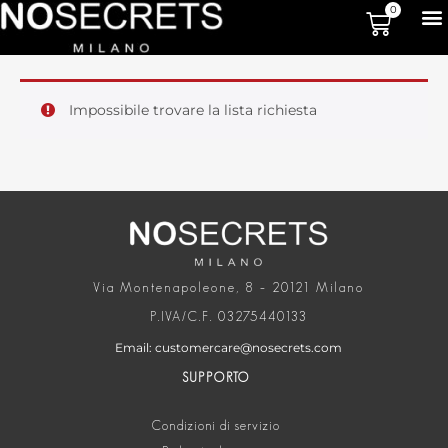
0
Impossibile trovare la lista richiesta
Via Montenapoleone, 8 – 20121 Milano
P.IVA/C.F. 03275440133
Email: customercare@nosecrets.com
SUPPORTO
Condizioni di servizio