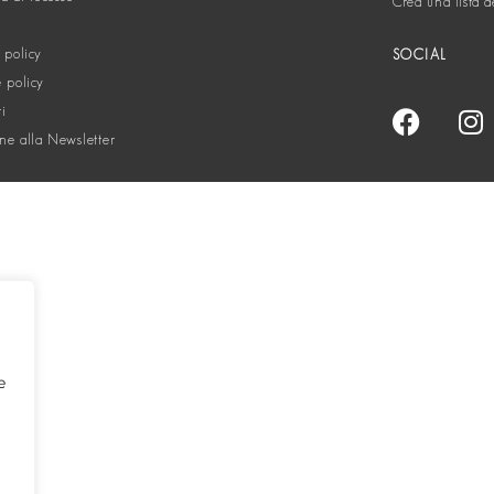
Crea una lista d
 policy
SOCIAL
 policy
ti
one alla Newsletter
e