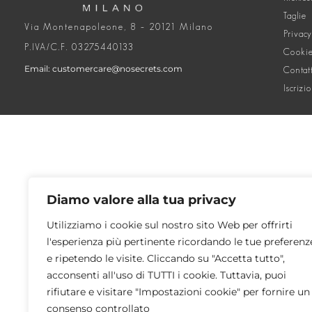
Taglie
Via Montenapoleone, 8 – 20121 Milano
Privacy
P.IVA/C.F. 03275440133
Cookie
Email: customercare@nosecrets.com
Contat
Iscrizi
Diamo valore alla tua privacy
Utilizziamo i cookie sul nostro sito Web per offrirti
l'esperienza più pertinente ricordando le tue preferenz
e ripetendo le visite. Cliccando su "Accetta tutto",
acconsenti all'uso di TUTTI i cookie. Tuttavia, puoi
rifiutare e visitare "Impostazioni cookie" per fornire un
consenso controllato