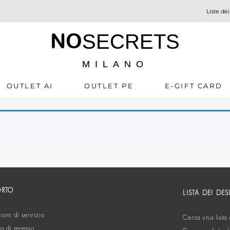
Liste dei
NO
SECRETS
MILANO
OUTLET AI
OUTLET PE
E-GIFT CARD
ORTO
LISTA DEI DES
oni di servizio
Cerca una lista 
ta di recesso