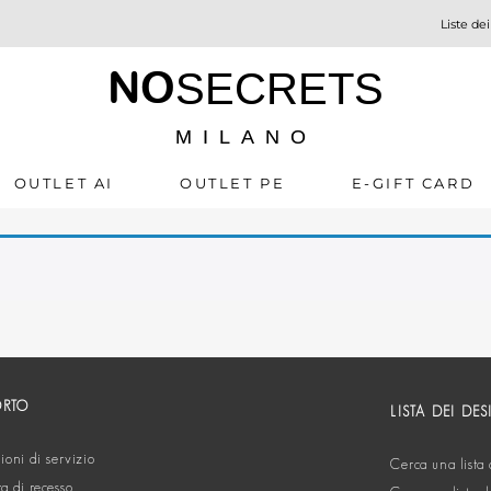
Liste dei
NO
SECRETS
MILANO
OUTLET AI
OUTLET PE
E-GIFT CARD
ORTO
LISTA DEI DES
oni di servizio
Cerca una lista 
ta di recesso