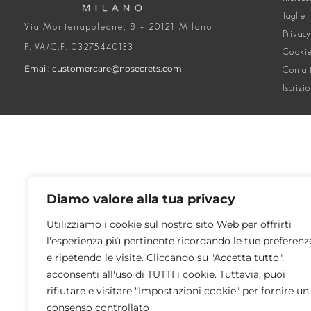
Taglie
Via Montenapoleone, 8 – 20121 Milano
Privacy
P.IVA/C.F. 03275440133
Cookie
Email: customercare@nosecrets.com
Contat
Iscrizi
Diamo valore alla tua privacy
Utilizziamo i cookie sul nostro sito Web per offrirti
l'esperienza più pertinente ricordando le tue preferenz
e ripetendo le visite. Cliccando su "Accetta tutto",
acconsenti all'uso di TUTTI i cookie. Tuttavia, puoi
rifiutare e visitare "Impostazioni cookie" per fornire un
consenso controllato