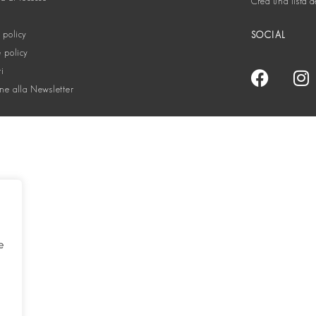
Crea una lista d
 policy
SOCIAL
 policy
ti
one alla Newsletter
e