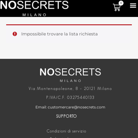
0
Impossibile trovare la lista richiesta
Via Montenapoleone, 8 – 20121 Milano
P.IVA/C.F. 03275440133
Email: customercare@nosecrets.com
SUPPORTO
Condizioni di servizio