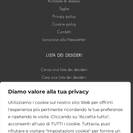
Richiesta di recesso
Taglie
Privacy policy
Cookie policy
Contatti
Iscrizione alla Newsletter
LISTA DEI DESIDERI
Cerca una lista dei desideri
Crea una lista dei desideri
Diamo valore alla tua privacy
SOCIAL
Utilizziamo i cookie sul nostro sito Web per offrirti
l'esperienza più pertinente ricordando le tue preferenze
e ripetendo le visite. Cliccando su "Accetta tutto",
acconsenti all'uso di TUTTI i cookie. Tuttavia, puoi
rifiutare e visitare "Impostazioni cookie" per fornire un