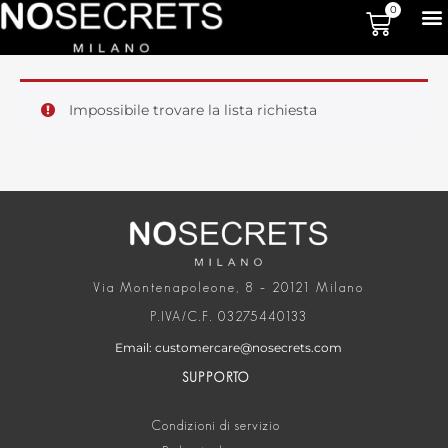
0
Impossibile trovare la lista richiesta
Via Montenapoleone, 8 – 20121 Milano
P.IVA/C.F. 03275440133
Email: customercare@nosecrets.com
SUPPORTO
Condizioni di servizio