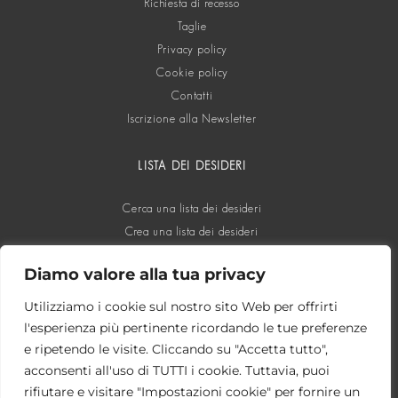
Richiesta di recesso
Taglie
Privacy policy
Cookie policy
Contatti
Iscrizione alla Newsletter
LISTA DEI DESIDERI
Cerca una lista dei desideri
Crea una lista dei desideri
Diamo valore alla tua privacy
SOCIAL
Utilizziamo i cookie sul nostro sito Web per offrirti
l'esperienza più pertinente ricordando le tue preferenze
e ripetendo le visite. Cliccando su "Accetta tutto",
acconsenti all'uso di TUTTI i cookie. Tuttavia, puoi
rifiutare e visitare "Impostazioni cookie" per fornire un