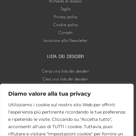
Richiesta di recesso
Taglie
Privacy policy
Cookie policy
Contatti
Iscrizione alla Newsletter
LISTA DEI DESIDERI
Cerca una lista dei desideri
Crea una lista dei desideri
Diamo valore alla tua privacy
SOCIAL
Utilizziamo i cookie sul nostro sito Web per offrirti
l'esperienza più pertinente ricordando le tue preferenze
e ripetendo le visite. Cliccando su "Accetta tutto",
acconsenti all'uso di TUTTI i cookie. Tuttavia, puoi
rifiutare e visitare "Impostazioni cookie" per fornire un