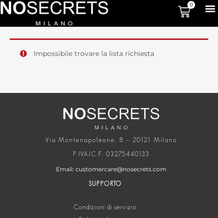
0
Impossibile trovare la lista richiesta
Via Montenapoleone, 8 – 20121 Milano
P.IVA/C.F. 03275440133
Email: customercare@nosecrets.com
SUPPORTO
Condizioni di servizio