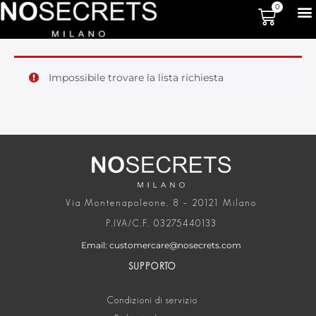
0
Impossibile trovare la lista richiesta
Via Montenapoleone, 8 – 20121 Milano
P.IVA/C.F. 03275440133
Email: customercare@nosecrets.com
SUPPORTO
Condizioni di servizio