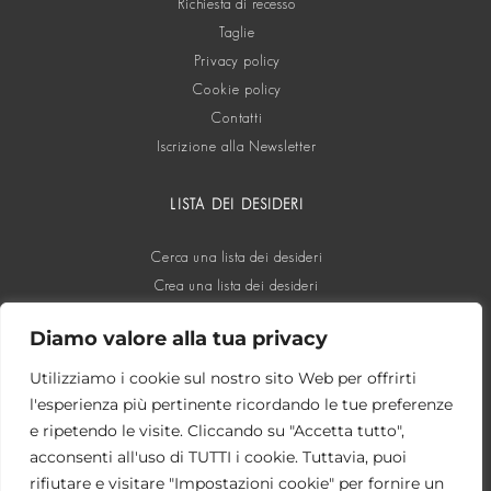
Richiesta di recesso
Taglie
Privacy policy
Cookie policy
Contatti
Iscrizione alla Newsletter
LISTA DEI DESIDERI
Cerca una lista dei desideri
Crea una lista dei desideri
Diamo valore alla tua privacy
SOCIAL
Utilizziamo i cookie sul nostro sito Web per offrirti
l'esperienza più pertinente ricordando le tue preferenze
e ripetendo le visite. Cliccando su "Accetta tutto",
acconsenti all'uso di TUTTI i cookie. Tuttavia, puoi
rifiutare e visitare "Impostazioni cookie" per fornire un