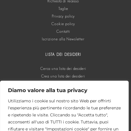
Richiesta di recesso
Taglie
Privacy policy
Cookie policy
Contatti
Iscrizione alla Newsletter
LISTA DEI DESIDERI
Cerca una lista dei desideri
Crea una lista dei desideri
Diamo valore alla tua privacy
SOCIAL
Utilizziamo i cookie sul nostro sito Web per offrirti
l'esperienza più pertinente ricordando le tue preferenze
e ripetendo le visite. Cliccando su "Accetta tutto",
acconsenti all'uso di TUTTI i cookie. Tuttavia, puoi
rifiutare e visitare "Impostazioni cookie" per fornire un