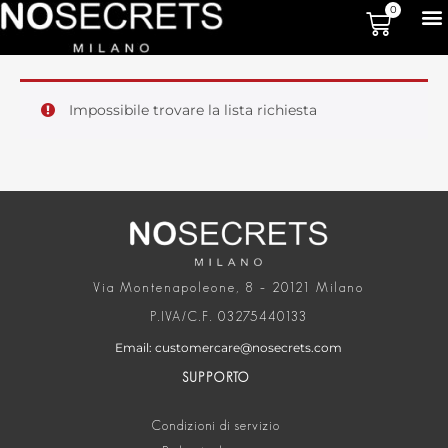
0
Impossibile trovare la lista richiesta
Via Montenapoleone, 8 – 20121 Milano
P.IVA/C.F. 03275440133
Email: customercare@nosecrets.com
SUPPORTO
Condizioni di servizio