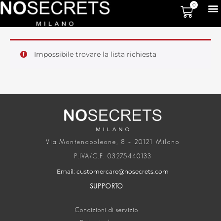
0
Impossibile trovare la lista richiesta
Via Montenapoleone, 8 – 20121 Milano
P.IVA/C.F. 03275440133
Email: customercare@nosecrets.com
SUPPORTO
Condizioni di servizio