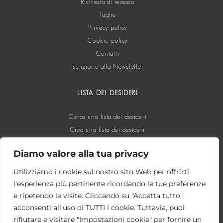
Richiesta di recesso
Taglie
Privacy policy
Cookie policy
Contatti
Iscrizione alla Newsletter
LISTA DEI DESIDERI
Cerca una lista dei desideri
Crea una lista dei desideri
Diamo valore alla tua privacy
SOCIAL
Utilizziamo i cookie sul nostro sito Web per offrirti
l'esperienza più pertinente ricordando le tue preferenze
e ripetendo le visite. Cliccando su "Accetta tutto",
acconsenti all'uso di TUTTI i cookie. Tuttavia, puoi
rifiutare e visitare "Impostazioni cookie" per fornire un