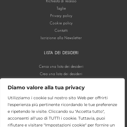
Richiesta di recesso
Taglie
Privacy policy
Cookie policy
Contatti
Iscrizione alla Newsletter
LISTA DEI DESIDERI
Cerca una lista dei desideri
Crea una lista dei desideri
Diamo valore alla tua privacy
SOCIAL
Utilizziamo i cookie sul nostro sito Web per offrirti
l'esperienza più pertinente ricordando le tue preferenze
e ripetendo le visite. Cliccando su "Accetta tutto",
acconsenti all'uso di TUTTI i cookie. Tuttavia, puoi
rifiutare e visitare "Impostazioni cookie" per fornire un