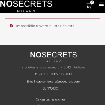
0
Impossibile trovare la lista richiesta
Via Montenapoleone, 8 – 20121 Milano
P.IVA/C.F. 03275440133
Email: customercare@nosecrets.com
SUPPORTO
Condizioni di servizio