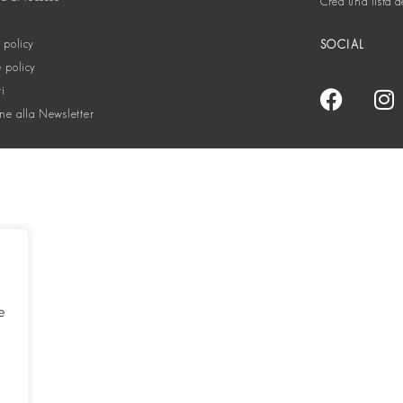
Crea una lista d
 policy
SOCIAL
 policy
ti
one alla Newsletter
e