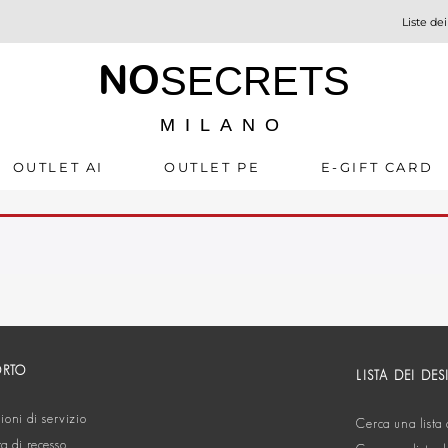
Liste dei
NO
SECRETS
MILANO
OUTLET AI
OUTLET PE
E-GIFT CARD
ORTO
LISTA DEI DES
oni di servizio
Cerca una lista 
ta di recesso