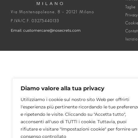
Taglie
Via Montenapoleone, 8 – 20121 Milano
Privacy
P.IVA/C.F. 03275440133
Cookie
Email: customercare@nosecrets.com
Contat
Iscrizi
Diamo valore alla tua privacy
Utilizziamo i cookie sul nostro sito Web per offrirti
l'esperienza più pertinente ricordando le tue preferenz
e ripetendo le visite. Cliccando su "Accetta tutto",
acconsenti all'uso di TUTTI i cookie. Tuttavia, puoi
rifiutare e visitare "Impostazioni cookie" per fornire un
consenso controllato