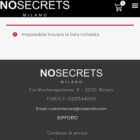
0
Impossibile trovare la lista richiesta
Via Montenapoleone, 8 – 20121 Milano
P.IVA/C.F. 03275440133
Email: customercare@nosecrets.com
SUPPORTO
Condizioni di servizio