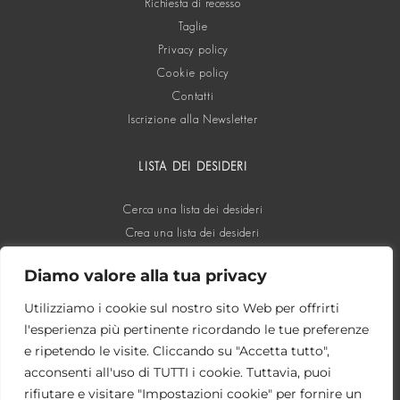
Richiesta di recesso
Taglie
Privacy policy
Cookie policy
Contatti
Iscrizione alla Newsletter
LISTA DEI DESIDERI
Cerca una lista dei desideri
Crea una lista dei desideri
Diamo valore alla tua privacy
SOCIAL
Utilizziamo i cookie sul nostro sito Web per offrirti
l'esperienza più pertinente ricordando le tue preferenze
e ripetendo le visite. Cliccando su "Accetta tutto",
acconsenti all'uso di TUTTI i cookie. Tuttavia, puoi
rifiutare e visitare "Impostazioni cookie" per fornire un