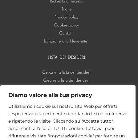
Richiesta di recesso
Taglie
Privacy policy
Cookie policy
Contatti
Iscrizione alla Newsletter
LISTA DEI DESIDERI
Cerca una lista dei desideri
Crea una lista dei desideri
Diamo valore alla tua privacy
SOCIAL
Utilizziamo i cookie sul nostro sito Web per offrirti
l'esperienza più pertinente ricordando le tue preferenze
e ripetendo le visite. Cliccando su "Accetta tutto",
acconsenti all'uso di TUTTI i cookie. Tuttavia, puoi
rifiutare e visitare "Impostazioni cookie" per fornire un