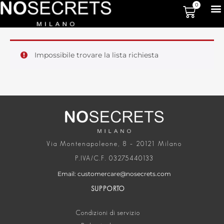
0
Impossibile trovare la lista richiesta
Via Montenapoleone, 8 – 20121 Milano
P.IVA/C.F. 03275440133
Email: customercare@nosecrets.com
SUPPORTO
Condizioni di servizio