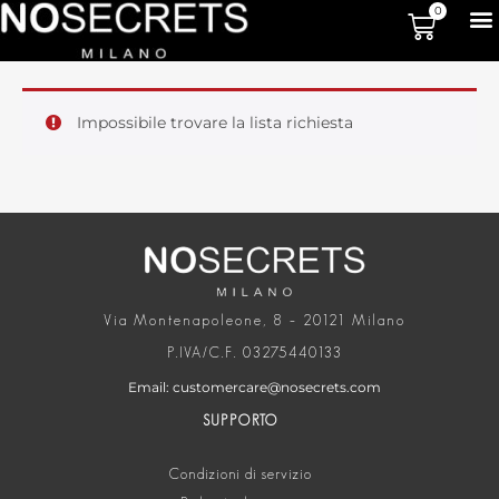
0
Impossibile trovare la lista richiesta
Via Montenapoleone, 8 – 20121 Milano
P.IVA/C.F. 03275440133
Email: customercare@nosecrets.com
SUPPORTO
Condizioni di servizio