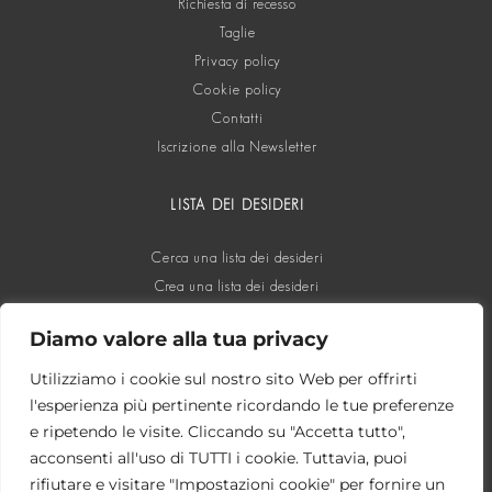
Richiesta di recesso
Taglie
Privacy policy
Cookie policy
Contatti
Iscrizione alla Newsletter
LISTA DEI DESIDERI
Cerca una lista dei desideri
Crea una lista dei desideri
Diamo valore alla tua privacy
SOCIAL
Utilizziamo i cookie sul nostro sito Web per offrirti
l'esperienza più pertinente ricordando le tue preferenze
e ripetendo le visite. Cliccando su "Accetta tutto",
acconsenti all'uso di TUTTI i cookie. Tuttavia, puoi
rifiutare e visitare "Impostazioni cookie" per fornire un