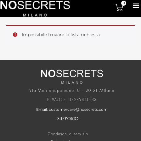
0
Impossibile trovare la lista richiesta
Via Montenapoleone, 8 – 20121 Milano
P.IVA/C.F. 03275440133
Email: customercare@nosecrets.com
SUPPORTO
Condizioni di servizio