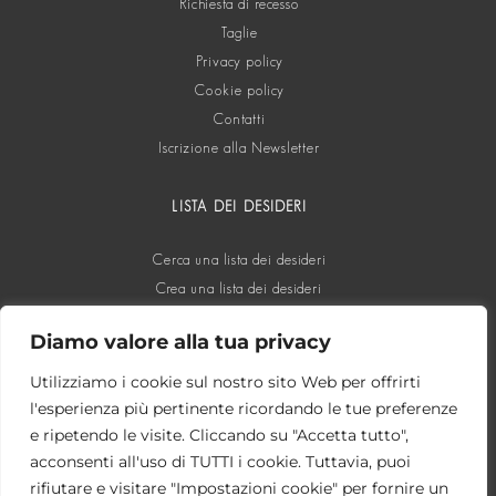
Richiesta di recesso
Taglie
Privacy policy
Cookie policy
Contatti
Iscrizione alla Newsletter
LISTA DEI DESIDERI
Cerca una lista dei desideri
Crea una lista dei desideri
Diamo valore alla tua privacy
SOCIAL
Utilizziamo i cookie sul nostro sito Web per offrirti
l'esperienza più pertinente ricordando le tue preferenze
e ripetendo le visite. Cliccando su "Accetta tutto",
acconsenti all'uso di TUTTI i cookie. Tuttavia, puoi
rifiutare e visitare "Impostazioni cookie" per fornire un