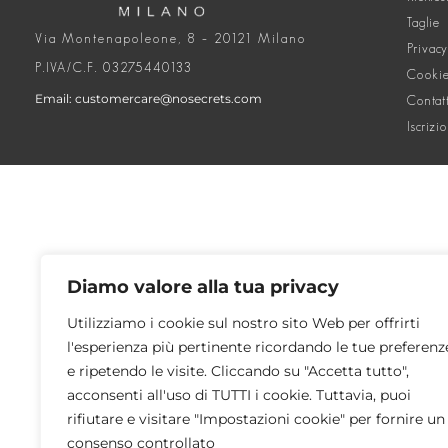
Taglie
Via Montenapoleone, 8 – 20121 Milano
Privacy
P.IVA/C.F. 03275440133
Cookie
Email: customercare@nosecrets.com
Contat
Iscrizi
Diamo valore alla tua privacy
Utilizziamo i cookie sul nostro sito Web per offrirti
l'esperienza più pertinente ricordando le tue preferenz
e ripetendo le visite. Cliccando su "Accetta tutto",
acconsenti all'uso di TUTTI i cookie. Tuttavia, puoi
rifiutare e visitare "Impostazioni cookie" per fornire un
consenso controllato