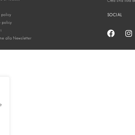
Crea una lista d
 policy
SOCIAL
 policy
ti
one alla Newsletter
e