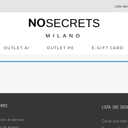
Liste dei
NO
SECRETS
MILANO
OUTLET AI
OUTLET PE
E-GIFT CARD
ORTO
LISTA DEI DES
oni di servizio
Cerca una lista 
ta di recesso