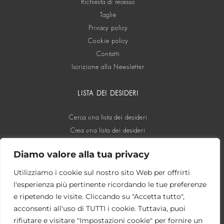
Richiesta di recesso
Taglie
Privacy policy
Cookie policy
Contatti
Iscrizione alla Newsletter
LISTA DEI DESIDERI
Cerca una lista dei desideri
Crea una lista dei desideri
Diamo valore alla tua privacy
SOCIAL
Utilizziamo i cookie sul nostro sito Web per offrirti
l'esperienza più pertinente ricordando le tue preferenze
e ripetendo le visite. Cliccando su "Accetta tutto",
acconsenti all'uso di TUTTI i cookie. Tuttavia, puoi
rifiutare e visitare "Impostazioni cookie" per fornire un