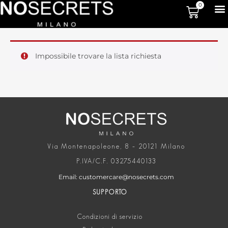
0
Impossibile trovare la lista richiesta
Via Montenapoleone, 8 – 20121 Milano
P.IVA/C.F. 03275440133
Email: customercare@nosecrets.com
SUPPORTO
Condizioni di servizio