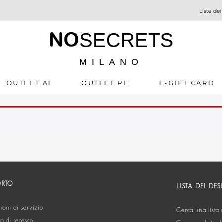
Liste dei
NO
SECRETS
MILANO
OUTLET AI
OUTLET PE
E-GIFT CARD
ORTO
LISTA DEI DES
oni di servizio
Cerca una lista 
ta di recesso