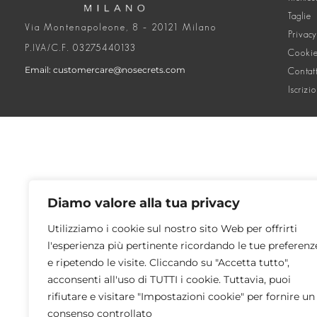
Taglie
Via Montenapoleone, 8 – 20121 Milano
Privacy
P.IVA/C.F. 03275440133
Cookie
Email: customercare@nosecrets.com
Contat
Iscrizi
Diamo valore alla tua privacy
Utilizziamo i cookie sul nostro sito Web per offrirti
l'esperienza più pertinente ricordando le tue preferenz
e ripetendo le visite. Cliccando su "Accetta tutto",
acconsenti all'uso di TUTTI i cookie. Tuttavia, puoi
rifiutare e visitare "Impostazioni cookie" per fornire un
consenso controllato