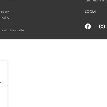
Crea una lista d
 policy
SOCIAL
 policy
ti
one alla Newsletter
e