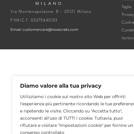
Taglie
Via Montenapoleone, 8 – 20121 Milano
Privacy
P.IVA/C.F. 03275440133
Cookie
Email: customercare@nosecrets.com
Contat
Iscrizi
Diamo valore alla tua privacy
Utilizziamo i cookie sul nostro sito Web per offrirti
l'esperienza più pertinente ricordando le tue preferenz
e ripetendo le visite. Cliccando su "Accetta tutto",
acconsenti all'uso di TUTTI i cookie. Tuttavia, puoi
rifiutare e visitare "Impostazioni cookie" per fornire un
consenso controllato