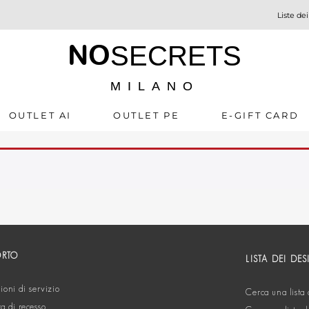
Liste dei
NO
SECRETS
MILANO
OUTLET AI
OUTLET PE
E-GIFT CARD
ORTO
LISTA DEI DES
oni di servizio
Cerca una lista 
ta di recesso