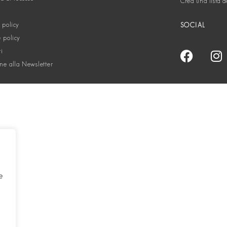
Crea una lista d
 policy
SOCIAL
 policy
ti
one alla Newsletter
e